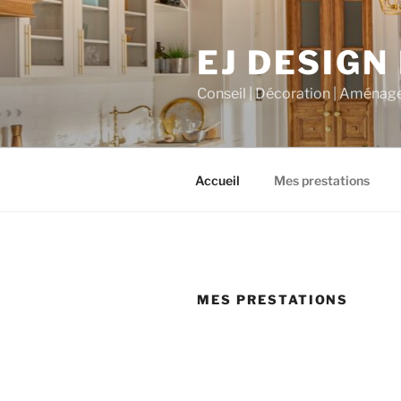
Aller
au
EJ DESIGN
contenu
principal
Conseil | Décoration | Aménag
Accueil
Mes prestations
MES PRESTATIONS