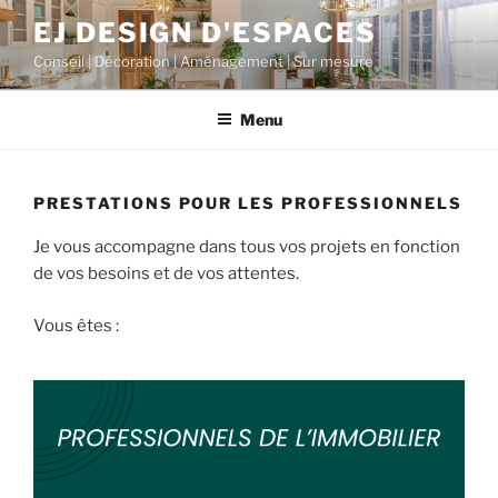
Aller
EJ DESIGN D'ESPACES
au
Conseil | Décoration | Aménagement | Sur mesure
contenu
principal
Menu
PRESTATIONS POUR LES PROFESSIONNELS
Je vous accompagne dans tous vos projets en fonction
de vos besoins et de vos attentes.
Vous êtes :