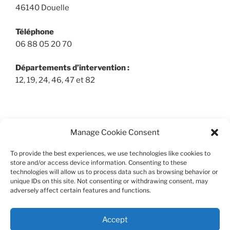
46140 Douelle
Téléphone
06 88 05 20 70
Départements d’intervention :
12, 19, 24, 46, 47 et 82
INFORMATIONS GÉNÉRALES
Manage Cookie Consent
Mentions légales
To provide the best experiences, we use technologies like cookies to
store and/or access device information. Consenting to these
Politique de confidentialité
technologies will allow us to process data such as browsing behavior or
unique IDs on this site. Not consenting or withdrawing consent, may
adversely affect certain features and functions.
Accept